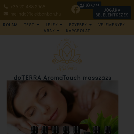
FIÓKOM
+36 20 488 2968
JÓGÁRA
melinda@lelekbonbon.hu
BEJELENTKEZÉS
RÓLAM
TEST
LÉLEK
EGYEBEK
VÉLEMÉNYEK
ÁRAK
KAPCSOLAT
dōTERRA AromaTouch masszázs