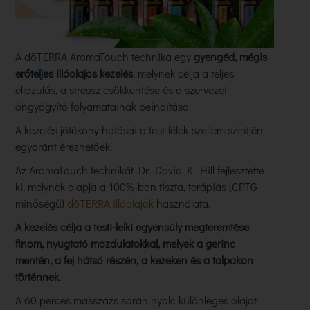
A dōTERRA AromaTouch technika egy
gyengéd, mégis
erőteljes illóolajos kezelés
, melynek célja a teljes
ellazulás, a stressz csökkentése és a szervezet
öngyógyító folyamatainak beindítása.
A kezelés jótékony hatásai a test-lélek-szellem szintjén
egyaránt érezhetőek.
Az AromaTouch technikát Dr. David K. Hill fejlesztette
ki, melynek alapja a 100%-ban tiszta, terápiás (CPTG
minőségű)
dōTERRA illóolajok
használata.
A kezelés célja a testi-lelki egyensúly megteremtése
finom, nyugtató mozdulatokkal, melyek a gerinc
mentén, a fej hátsó részén, a kezeken és a talpakon
történnek.
A 60 perces masszázs során nyolc különleges olajat